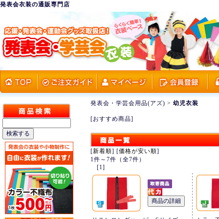
発表会衣装の通販専門店
発表会・学芸会用品(アズ)
>
幼児衣装
[おすすめ商品]
[
新着順
] [
価格が安い順
]
1件～7件（全7件）
[1]