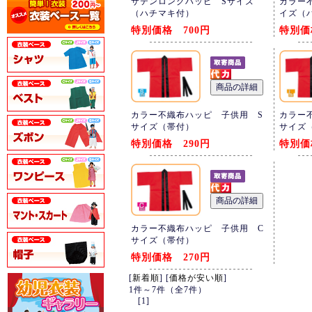
サテンロングハッピ Sサイズ
カラー
（ハチマキ付）
イズ（
特別価格 700円
特別価
カラー不織布ハッピ 子供用 S
カラー
サイズ（帯付）
サイズ
特別価格 290円
特別価
カラー不織布ハッピ 子供用 C
サイズ（帯付）
特別価格 270円
[
新着順
] [
価格が安い順
]
1件～7件（全7件）
[1]