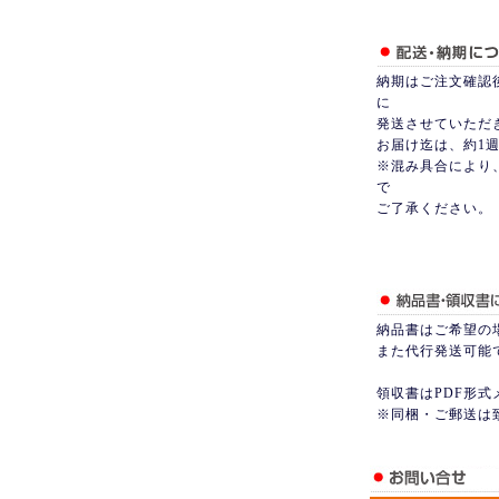
納期はご注文確認
に
発送させていただ
お届け迄は、約1
※混み具合により
で
ご了承ください。
納品書はご希望の
また代行発送可能
領収書はPDF形
※同梱・ご郵送は