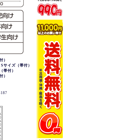
付）
Sサイズ（帯付）
（帯付）
付）
187