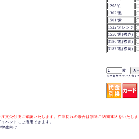
1298/白
1302/黒
1501/紫
1522/オレンジ
1550/黒(襟赤)
3186/黒(襟青)
3187/黒(襟黄)
枚
※半角数字でご入力く
ご注文受付後に確認いたします。在庫切れの場合は別途ご納期連絡をいたしま
どイベントにご活用できます。
中学生向け