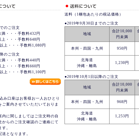
送料（1梱包あたりの税込価格）
●2019年9月30日までのご注文
日までのご注文
合計10,000
未満・・・手数料432円
地域
円未満
以上・・・手数料648円
以上・・・手数料1,080円
本州・四国・九州
950円
日以降のご注文
北海道
未満・・・手数料440円
1,230円
沖縄・離島
以上・・・手数料660円
以上・・・手数料1,100円
●2019年10月1日以降のご注文
合計10,000
地域
円未満
振込み口座はお客様お一人おひとり
本州・四国・九州
968円
をご案内させていただいておりま
北海道
案内に関しましてはご注文時の自
1,253円
沖縄・離島
社からのご注文確認のご連絡にて
ます。
配送となります。