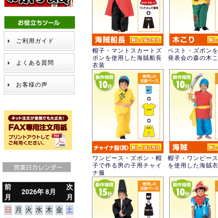
ご利用ガイド
帽子・マントスカートズ
ベスト・ズボン
ボンを使用した海賊船長
発表会の森の木
よくある質問
衣装
お客様の声
ワンピース・ズボン・帽
帽子・ワンピー
子で作る男の子用チャイ
を使用した海賊
ナ服