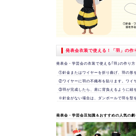
す
2010/ 5/19 手づくりうちわキットを追加
2010/ 5/12 発表会衣装を追加しました
2010/ 4/15 売れ筋ランキング更新しました
2010/ 3/28 NP後払いはじめました、ご
2010/ 3/19 おすすめ商品追加！
2010/ 2/22 ひなまつり商品を追加！
発表会衣装で使える！「羽」の作
2010/ 1/28 幼児衣装制作例のページを追
2009/12/11 お祭りグッズを追加しまし
発表会・学芸会の衣装で使える｢羽｣の作り
2009/12/11 のぼり旗の商品点数600
通販応援して下さい！
①針金またはワイヤーを折り曲げ、羽の形
2009/12/10 運動会通販サイトがオープ
②ワイヤーに羽の不織布を貼ります。ワイ
③羽が完成したら、肩に背負えるように紐を
※針金がない場合は、ダンボールで羽を型
発表会・学芸会豆知識＆おすすめの人気の劇