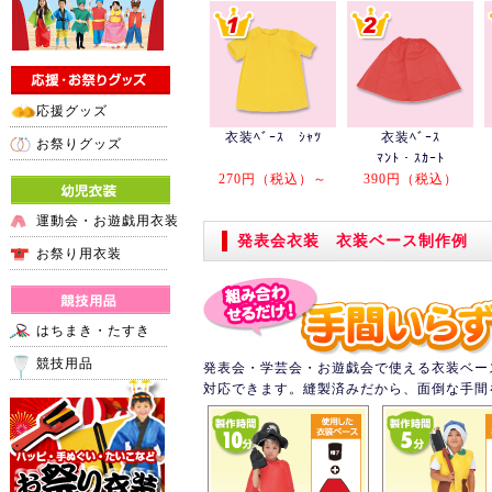
応援グッズ
衣装ﾍﾞｰｽ ｼｬﾂ
衣装ﾍﾞｰｽ
お祭りグッズ
ﾏﾝﾄ・ｽｶｰﾄ
270円（税込）～
390円（税込）
運動会・お遊戯用衣装
発表会衣装 衣装ベース制作例
お祭り用衣装
はちまき・たすき
競技用品
発表会・学芸会・お遊戯会で使える衣装ベー
対応できます。縫製済みだから、面倒な手間