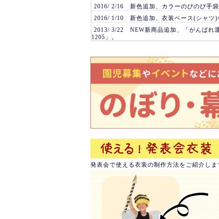
2016/ 2/16 新色追加、カラーのびのび手
2016/ 1/10 新色追加、衣装ベース(シャ
2013/ 3/22 NEW新商品追加、「がんばれ
1205」。
2013/ 3/18 商品出荷まで4営業日となりま
2013/ 2/13 ★ご注意★NP後払い（コン
らご利用可能です。金額に満たない場合は代
す。
2012/ 4/27 新設しました
コスチューム
コー
2011/ 9/20 応援サイトＡＺ平井
学生マンシ
2011/ 9/19 応援サイト激安オリジナル
のぼ
点
2011/ 9/18 応援サイトオープン激安
工作キ
2010/12/08 期間限定5000円以上お
2010/12/01 クリスマスグッズ・お正月
2010/ 7/15 保育園用発表会衣装.運動
発表会で使える衣装の制作方法をご紹介しま
2010/ 6/23 幼稚園.保育園用の発表会.
2010/ 6/ 8 事務所移転に伴い電話番号.
2010/ 6/ 4 おすすめ商品更新しました
2010/ 6/ 1 6月1日～6月4日、事務