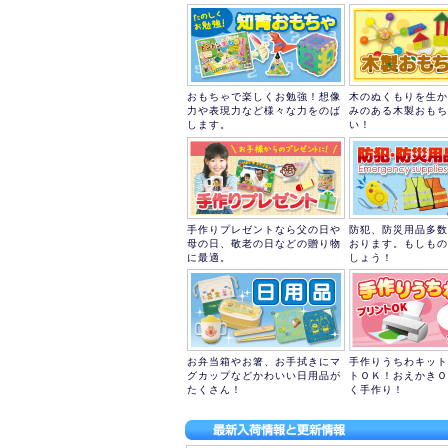
おもちゃで楽しくお勉強！想像
木のぬくもりを生か
力や表現力など様々な力をのば
みのある木製おもち
します。
い！
手作りプレゼントなら父の日や
防犯、防災用品多数
母の日、敬老の日などの贈り物
おります。もしもの
に最適。
しょう！
お弁当箱やお箸、お手拭きにマ
手作りうちわキット
グカップなどかわいい日用品が
トＯＫ！おえかきＯ
たくさん！
く手作り！