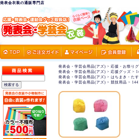
発表会衣装の通販専門店
発表会・学芸会用品(アズ)
>
応援・お祭りグ
発表会・学芸会用品(アズ)
>
応援グッズ
>
1
発表会・学芸会用品(アズ)
>
はちまき・たす
発表会・学芸会用品(アズ)
>
競技用品
>
144