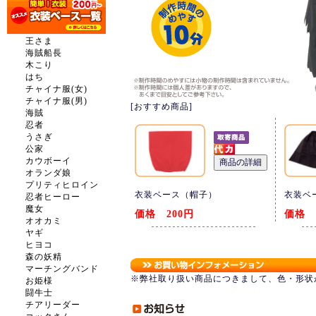
王さま
海賊船長
木こり
はち
チャイナ服(女)
チャイナ服(男)
[おすすめ商品]
海賊
忍者
うさぎ
公家
カウボーイ
オランダ娘
プリティヒロイン
衣装ベース（帽子）
衣装ベ
忍者ヒーロー
魔女
価格 200円
価格 
オオカミ
ヤギ
ヒヨコ
森の妖精
マーチングバンド
※弊社取り扱い商品につきまして、色・形状
お姫様
闘牛士
チアリーダー