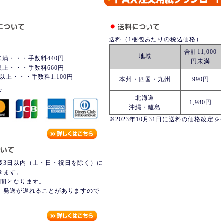
送料（1梱包あたりの税込価格）
合計11,000
地域
未満・・・手数料440円
円未満
以上・・・手数料660円
以上・・・手数料1.100円
本州・四国・九州
990円
ド
北海道
1,980円
沖縄・離島
※2023年10月31日に送料の価格改定
後3日以内（土・日・祝日を除く）に
きます。
週間となります。
、発送が遅れることがありますので