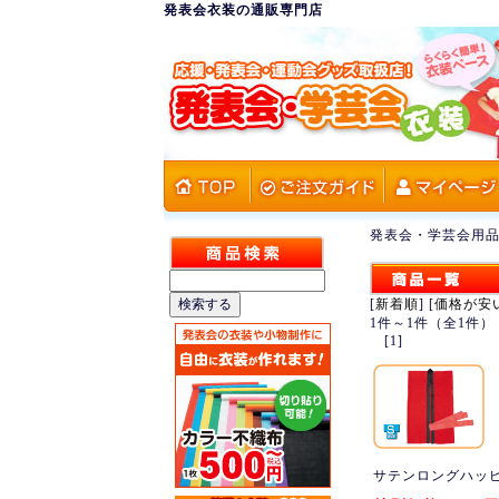
発表会衣装の通販専門店
発表会・学芸会用品
[
新着順
] [
価格が安
1件～1件（全1件）
[1]
サテンロングハッ