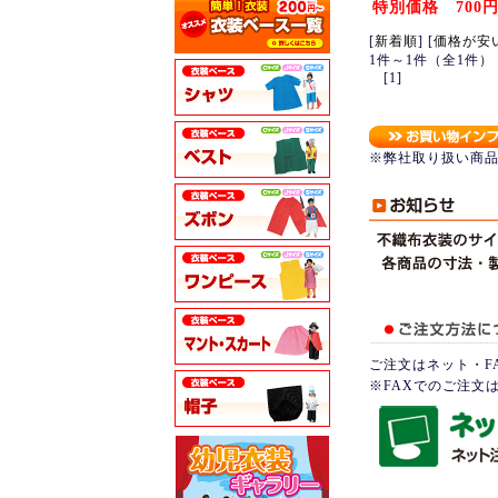
特別価格 700
[
新着順
] [
価格が安
1件～1件（全1件）
[1]
※弊社取り扱い商
ご注文はネット・F
※FAXでのご注文