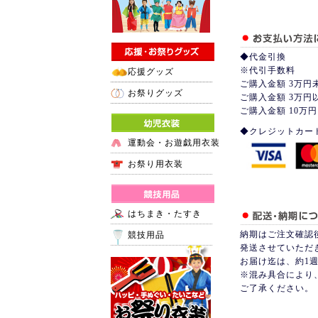
◆代金引換
※代引手数料
応援グッズ
ご購入金額 3万円
お祭りグッズ
ご購入金額 3万円
ご購入金額 10万円
◆クレジットカー
運動会・お遊戯用衣装
お祭り用衣装
はちまき・たすき
納期はご注文確認
競技用品
発送させていただ
お届け迄は、約1
※混み具合により
ご了承ください。