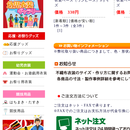
衣装ベース（ワンピース）Sサイ
衣装ベ
ズ
ズ
価格 330円
価格 
[
新着順
] [
価格が安い順
]
1件～3件（全3件）
[1]
応援グッズ
※弊社取り扱い商品につきまして、色・形状
お祭りグッズ
運動会・お遊戯用衣装
お祭り用衣装
はちまき・たすき
ご注文はネット・FAXで承ります。
競技用品
※FAXでのご注文はお支払方法が代金引換