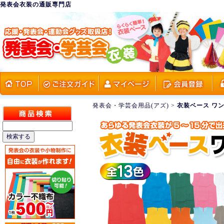
発表会衣装の通販専門店
発表会・学芸会用品(アズ)
>
衣装ベース ワ