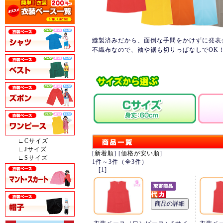
縫製済みだから、面倒な手間をかけずに発表
不織布なので、袖や裾も切りっぱなしでOK
∟Cサイズ
∟Jサイズ
[
新着順
] [
価格が安い順
]
∟Sサイズ
1件～3件（全3件）
[1]