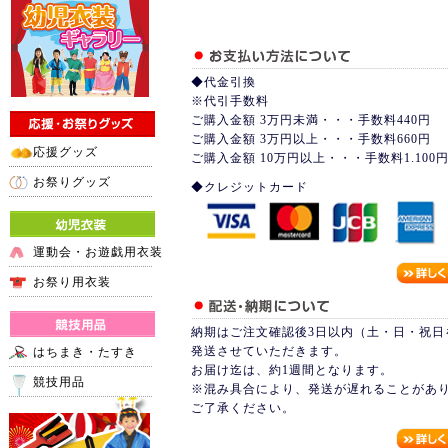
◆代金引換
※代引手数料
ご購入金額 3万円未満・・・手数料440円
ご購入金額 3万円以上・・・手数料660円
応援グッズ
ご購入金額 10万円以上・・・手数料1.100
お祭りグッズ
◆クレジットカード
運動会・お遊戯用衣装
お祭り用衣装
納期はご注文確認後3日以内（土・日・祝日
発送させていただきます。
はちまき・たすき
お届け迄は、約1週間となります。
競技用品
※混み具合により、発送が遅れることがあ
ご了承ください。