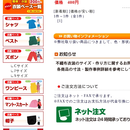
価格 400円
[
新着順
] [
価格が安い順
]
1件～1件（全1件）
[1]
※弊社取り扱い商品につきまして、色・形状
∟Cサイズ
∟Jサイズ
∟Sサイズ
ご注文はネット・FAXで承ります。
※FAXでのご注文はお支払方法が代金引換