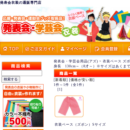
発表会衣装の通販専門店
発表会・学芸会用品(アズ)
>
衣装ベース ズ
身長 130cm～（8才～）※サイズはあくま
[
新着順
] [
価格が安い順
]
1件～1件（全1件）
[1]
衣装ベース（ズボン）Sサイズ